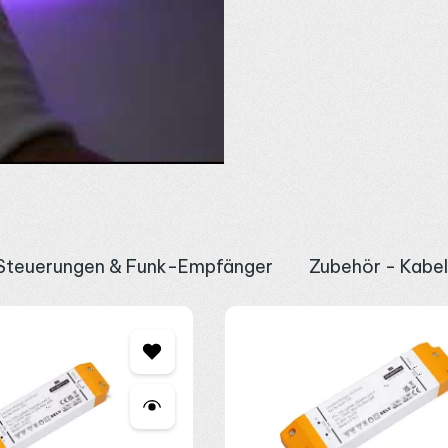
 Controller
fähigen Controller mit vier Kanälen, drei für die Farbe und einen f
owie Weißanteil steuern, kompatibel mit
Funksteuerung
,
DMX Cont
amit Farbe und Helligkeit über die gesamte Länge gleichmäßig bleiben
m Aluprofil
2 mm kürzen und über das 5-polige Anschlusssystem sowie die rückse
 Lebensdauer von bis zu 50.000 Stunden unterstützt. Für Verbindun
u nach der Gesamtlänge mit Reserve, bei 18 W/m verbraucht eine 
Steuerungen & Funk-Empfänger
Zubehör - Kabe
er zur Dimensionierung beraten wir dich gerne telefonisch, per E-Mai