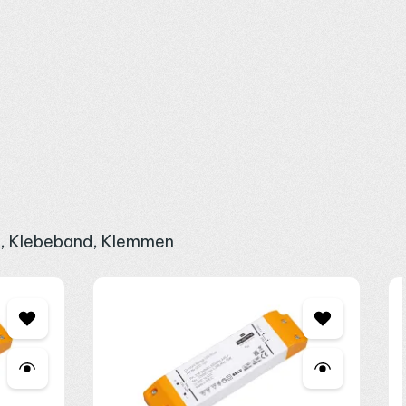
ür den Weißkanal, angeschlossen über das 5-polige
rollern 12-48V DC
und
KNX Controllern
. Bei 24V LED Streifen
, mehr dazu im Ratgeber
LED Streifen neu einspeisen
. Den
itige 3M Klebefläche montieren. Bei 18 W/m ist eine Montage in
gen und Verlängerungen eignen sich die passenden 5-poligen
5 m Rolle rund 90 W. Ob als warmweiße
indirekte Beleuchtung
l, Klebeband, Klemmen
l oder über
WhatsApp
.