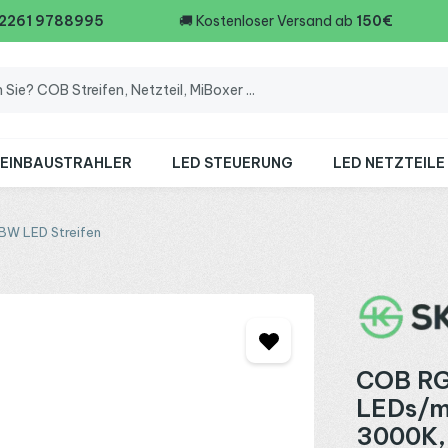
 2261 9788995
🚚
Kostenloser Versand ab
150€
 EINBAUSTRAHLER
LED STEUERUNG
LED NETZTEILE
BW LED Streifen
COB RG
LEDs/m
3000K, 