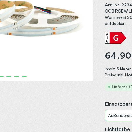
Art-Nr:
223
COB RGBW LED
Warmweiß 3000
entdecken
Regulärer Preis
64,90
Inhalt:
5 Meter
Preise inkl. Mw
Lieferzeit
Einsatzber
Außenberei
Lichtfarbe