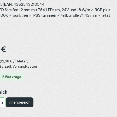
45
|
EAN:
4262543210544
 Streifen 12 mm mit 784 LEDs/m, 24V und 18 W/m ✓ RGB plus
K ✓ punktfrei ✓ IP33 für innen ✓ teilbar alle 71,42 mm ✓ jetzt
:
 €
(12,98 € / 1 Meter)
St. zzgl. Versandkosten
 1-2 Werktage
auswählen
eich
ch
Innenbereich
auswählen