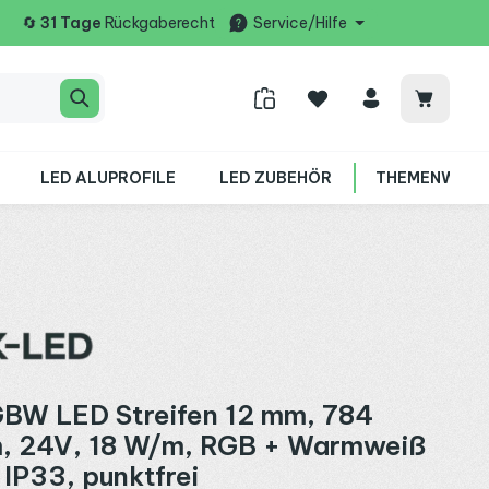
🔄
31 Tage
Rückgaberecht
Service/Hilfe
Warenko
LED ALUPROFILE
LED ZUBEHÖR
THEMENWELT
BW LED Streifen 12 mm, 784
, 24V, 18 W/m, RGB + Warmweiß
IP33, punktfrei