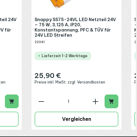
eil 24V
Snappy SS75-24VL LED Netzteil 24V
S
– 75 W, 3,125 A, IP20,
–
V für
Konstantspannung, PFC & TÜV für
K
24V LED Streifen
2
22041
2
Lieferzeit 1-2 Werktage
25,90 €
Regulärer Preis:
R
ten
Preise inkl. MwSt. zzgl. Versandkosten
P
chen um die Anzahl zu erhöhen oder zu 
 oder benutze die Schaltflächen um die
ib den gewünschten Wert ein oder benut
Produkt Anzahl: Gib den gew
Vergleichen