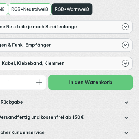
iß
RGB+Neutralweiß
RGB+Warmweiß
e Netzteile je nach Streifenlänge
gen & Funk-Empfänger
- Kabel, Klebeband, Klemmen
 Anzahl: Gib den gewünschten Wert ein
In den Warenkorb
e Rückgabe
Versandfertig und kostenfrei ab 150€
icher Kundenservice