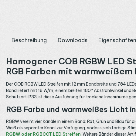
Beschreibung
Downloads
Eigenschafte
Homogener COB RGBW LED Strei
RGB Farben mit warmweißem Li
Der COB RGBW LED Streifen mit 12 mm Bandbreite und 784 LEDs p
Band liefert mit 18 W/m, einem breiten 180° Abstrahlwinkel und B
Schutzart IP33 ist diese Ausführung für trockene Innenräume ge
RGB Farbe und warmweißes Licht in
RGBW vereint vier Kanäle in einem Band: Rot, Grün und Blau für di
Weiß als separater Kanal zur Verfügung, sodass sich farbige S
RGBW oder RGBCCT LED Streifen
. Weitere Bänder dieser Art 