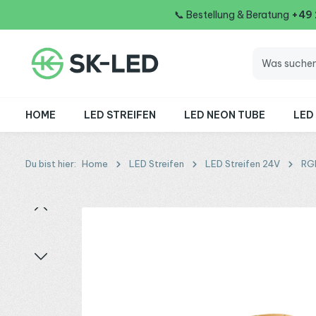
📞
Bestellung & Beratung
+49
 Hauptinhalt springen
Zur Suche springen
Zur Hauptnavigation springen
HOME
LED STREIFEN
LED NEON TUBE
LED
Du bist hier:
Home
LED Streifen
LED Streifen 24V
RG
Bildergalerie überspringen