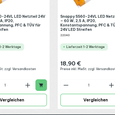
-24VL LED Netzteil 24V
Snappy SS60-24VL LED Netzt
A, IP20,
– 60 W, 2,5 A, IP20,
nnung, PFC & TÜV für
Konstantspannung, PFC & TÜ
eifen
24V LED Streifen
22040
 1-2 Werktage
Lieferzeit 1-2 Werktage
18,90 €
:
Regulärer Preis:
wSt. zzgl. Versandkosten
Preise inkl. MwSt. zzgl. Versandkos
n Wert ein oder benutze die Schaltflä
 Anzahl: Gib den gewünschten Wert ein
Produkt Anzahl: G
Vergleichen
Vergleichen