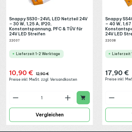
Snappy SS30-24VL LED Netzteil 24V
Snappy SS40
– 30 W, 1,25 A, IP20,
– 40 W, 1,67 
Konstantspannung, PFC & TÜV für
Konstantspa
24V LED Streifen
24V LED Str
22037
22038
Lieferzeit 1-2 Werktage
Lieferzeit
10,90 €
17,90 €
Verkaufspreis:
Regulärer Preis
Regulärer Preis:
12,90 €
Preise inkl. M
Preise inkl. MwSt. zzgl. Versandkosten
Produkt Anzahl: Gib den gewünschte
Produkt
Vergleichen