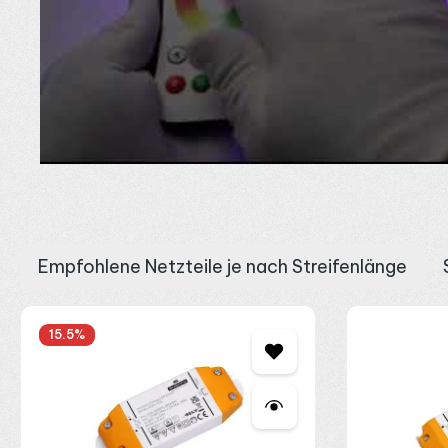
Steuerung über einen 4-Kanal RGBW
Der Streifen wird mit 24V DC betrieben und benötigt einen RGBW-
Anschlusssystem. Über PWM lässt er sich dimmen und in Farbe s
sollte in der Regel alle 7 bis 8 Meter neu eingespeist werden, d
Überblick über alle Controller gibt die Kategorie
LED Steuerung
.
Teilbar alle 71,42 mm und Montage i
Der Streifen lässt sich an den markierten Trennstellen alle 71,4
einem
LED Aluprofil
wichtig, da sie die Wärme ableitet und die
Kabel und Verbinder
. Das passende
24V LED Netzteil
wählst d
Empfohlene Netzteile je nach Streifenlänge
mit Farboption oder als Akzentlinie, bei Fragen zur Steuerung od
Produktgalerie überspringen
15.5
%