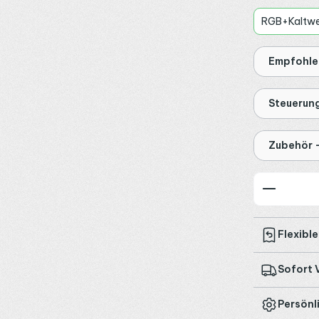
RGB+Kaltwe
Empfohlen
Steuerun
Zubehör 
Produkt
Flexibl
Sofort 
Persönl