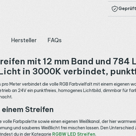
Geprüft
n
Hersteller
FAQs
fen mit 12 mm Band und 784 LE
cht in 3000K verbindet, punktf
ro Meter verbindet die volle RGB Farbvielfalt mit einem eigenen 
etrieb an 24V ein punktfreies, homogenes Lichtbild, dimmbar für far
macht.
 einem Streifen
e volle Farbpalette sowie einen eigenen Weißkanal, der hier warmweiß
timmung und sauberes Weißlicht frei mischen lassen. Den Untersch
findest du in der Kategorie
RGBW LED Streifen
.