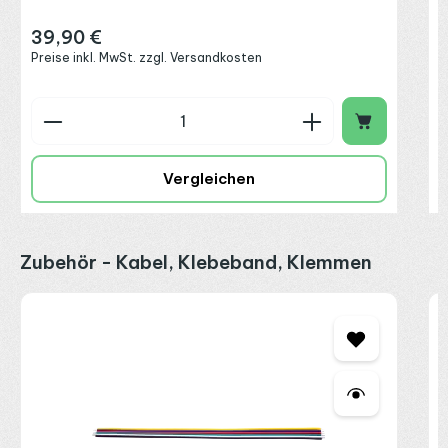
39,90 €
Regulärer Preis:
Preise inkl. MwSt. zzgl. Versandkosten
Produkt Anzahl: Gib den gewünschten Wert ein o
P
Vergleichen
Produktgalerie überspringen
Zubehör - Kabel, Klebeband, Klemmen
3
3
L
2