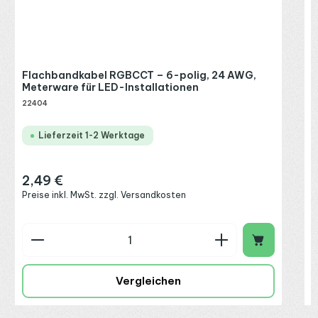
I
R
P
Flachbandkabel RGBCCT – 6-polig, 24 AWG,
Meterware für LED-Installationen
22404
Lieferzeit 1-2 Werktage
2,49 €
Regulärer Preis:
Preise inkl. MwSt. zzgl. Versandkosten
Produkt Anzahl: Gib den gewünschten Wert ein o
P
Vergleichen