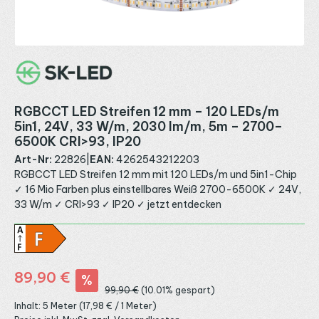
RGBCCT LED Streifen 12 mm – 120 LEDs/m
5in1, 24V, 33 W/m, 2030 lm/m, 5m – 2700–
6500K CRI>93, IP20
Art-Nr:
22826
|
EAN:
4262543212203
RGBCCT LED Streifen 12 mm mit 120 LEDs/m und 5in1-Chip
✓ 16 Mio Farben plus einstellbares Weiß 2700-6500K ✓ 24V,
33 W/m ✓ CRI>93 ✓ IP20 ✓ jetzt entdecken
Verkaufspreis:
89,90 €
%
Regulärer Preis:
99,90 €
(10.01% gespart)
Inhalt:
5 Meter
(17,98 € / 1 Meter)