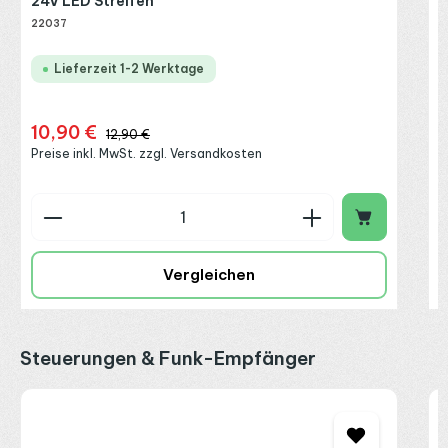
24V LED Streifen
22037
Lieferzeit 1-2 Werktage
10,90 €
Verkaufspreis:
Regulärer Preis:
12,90 €
Preise inkl. MwSt. zzgl. Versandkosten
Produkt Anzahl: Gib den gewünschten Wert ein o
P
Vergleichen
Produktgalerie überspringen
Steuerungen & Funk-Empfänger
M
C
4