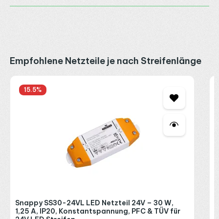
Produktgalerie überspringen
Empfohlene Netzteile je nach Streifenlänge
S
15.5
%
1
2
2
R
P
Snappy SS30-24VL LED Netzteil 24V – 30 W,
1,25 A, IP20, Konstantspannung, PFC & TÜV für