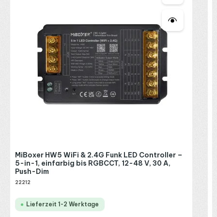
2
R
P
MiBoxer HW5 WiFi & 2.4G Funk LED Controller –
5-in-1, einfarbig bis RGBCCT, 12-48 V, 30 A,
Push-Dim
22212
Lieferzeit 1-2 Werktage