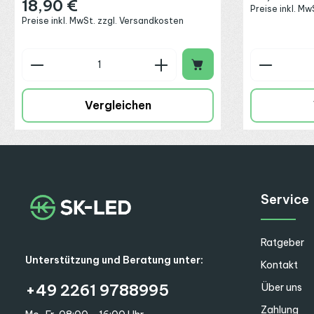
18,90 €
Regulärer Preis:
Preise inkl. M
Preise inkl. MwSt. zzgl. Versandkosten
Produkt Anzahl: Gib den gewünschte
Produkt
Vergleichen
Service
Ratgeber
Unterstützung und Beratung unter:
Kontakt
+49 2261 9788995
Über uns
Zahlung