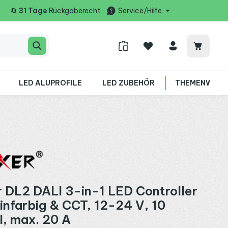
🔄
31 Tage
Rückgaberecht
Service/Hilfe
Warenko
LED ALUPROFILE
LED ZUBEHÖR
THEMENWELT
 DL2 DALI 3-in-1 LED Controller
infarbig & CCT, 12-24 V, 10
, max. 20 A