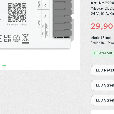
Art-Nr:
229
MiBoxer DL2 D
24 V, 10 A/Ka
Verkaufspreis:
29,90
Inhalt:
1 Stück
Preise inkl. Mw
Lieferzeit
LED Netzt
LED Strei
LED Strei