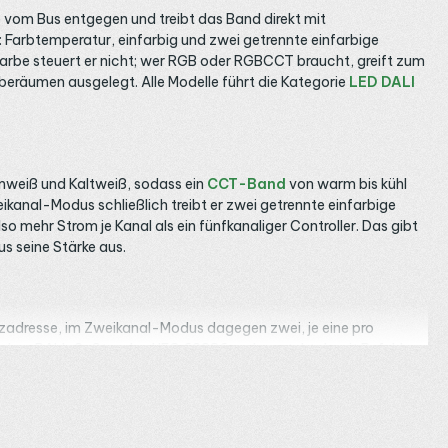
 vom Bus entgegen und treibt das Band direkt mit
: Farbtemperatur, einfarbig und zwei getrennte einfarbige
Farbe steuert er nicht; wer RGB oder RGBCCT braucht, greift zum
eräumen ausgelegt. Alle Modelle führt die Kategorie
LED DALI
mweiß und Kaltweiß, sodass ein
CCT-Band
von warm bis kühl
ikanal-Modus schließlich treibt er zwei getrennte einfarbige
o mehr Strom je Kanal als ein fünfkanaliger Controller. Das gibt
s seine Stärke aus.
rzadresse, im Zweikanal-Modus dagegen zwei, je eine pro
ach dem DALI-2-Standard IEC 62386 und versteht damit Befehle
pannung führt, gehört ein Bus-Netzteil wie die
DL-POW1
auf