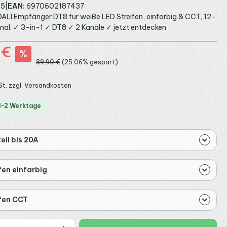
45
|
EAN:
6970602187437
ALI Empfänger DT8 für weiße LED Streifen, einfarbig & CCT, 12-
nal. ✓ 3-in-1 ✓ DT8 ✓ 2 Kanäle ✓ jetzt entdecken
 €
%
Regulärer Preis:
39,90 €
(25.06% gespart)
St. zzgl. Versandkosten
 1-2 Werktage
eil bis 20A
fen einfarbig
fen CCT