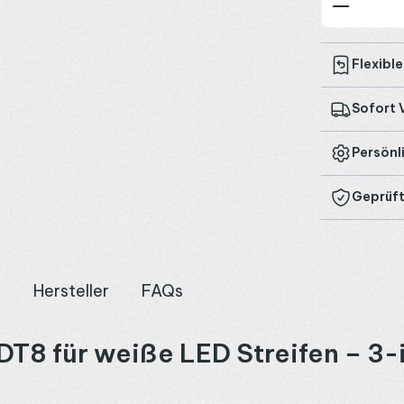
Produkt
Flexibl
Sofort 
Persönl
Geprüft
n
Hersteller
FAQs
8 für weiße LED Streifen – 3-i