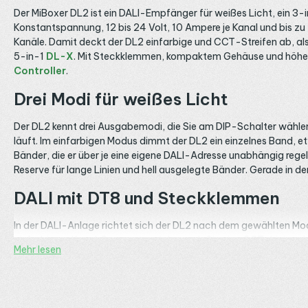
Der MiBoxer DL2 ist ein DALI-Empfänger für weißes Licht, ein 3
Konstantspannung, 12 bis 24 Volt, 10 Ampere je Kanal und bis zu 
Kanäle. Damit deckt der DL2 einfarbige und CCT-Streifen ab, als
5-in-1
DL-X
. Mit Steckklemmen, kompaktem Gehäuse und höherem
Controller
.
Drei Modi für weißes Licht
Der DL2 kennt drei Ausgabemodi, die Sie am DIP-Schalter wähl
läuft. Im einfarbigen Modus dimmt der DL2 ein einzelnes Band, e
Bänder, die er über je eine eigene DALI-Adresse unabhängig regel
Reserve für lange Linien und hell ausgelegte Bänder. Gerade in de
DALI mit DT8 und Steckklemmen
In der DALI-Anlage richtet sich der DL2 nach dem gewählten Mod
einfarbigem Kanal. So passt er sich an, ob Sie eine CCT-Linie 
Mehr lesen
handelsüblicher DALI-Steuerungen. Verdrahtet wird er über Stec
die Linie. Wie Sie den passenden Weißton für einen Raum finden, 
Warmweiß, Kaltweiß und die richtig