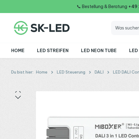
📞
Bestellung & Beratung
+49
 Hauptinhalt springen
Zur Suche springen
Zur Hauptnavigation springen
HOME
LED STREIFEN
LED NEON TUBE
LED
Du bist hier:
Home
LED Steuerung
DALI
LED DALI Con
Bildergalerie überspringen