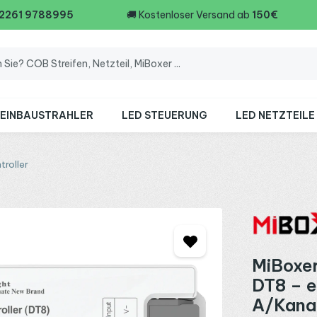
 2261 9788995
🚚
Kostenloser Versand ab
150€
 EINBAUSTRAHLER
LED STEUERUNG
LED NETZTEILE
troller
MiBoxer
DT8 – e
A/Kanal