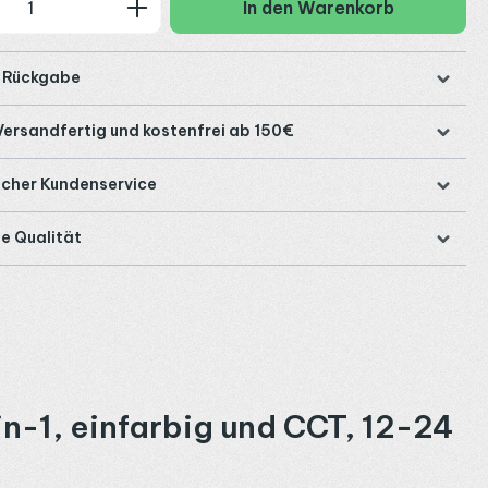
 Anzahl: Gib den gewünschten Wert ein
In den Warenkorb
e Rückgabe
Versandfertig und kostenfrei ab 150€
icher Kundenservice
e Qualität
n-1, einfarbig und CCT, 12-24