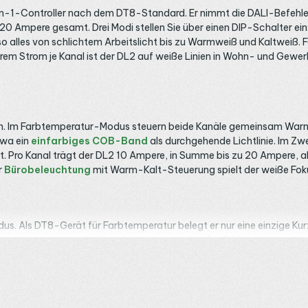
-in-1-Controller nach dem DT8-Standard. Er nimmt die DALI-Befehle
20 Ampere gesamt. Drei Modi stellen Sie über einen DIP-Schalter ein
o alles von schlichtem Arbeitslicht bis zu Warmweiß und Kaltweiß. 
 Strom je Kanal ist der DL2 auf weiße Linien in Wohn- und Gewerb
en. Im Farbtemperatur-Modus steuern beide Kanäle gemeinsam War
twa ein
einfarbiges COB-Band
als durchgehende Lichtlinie. Im Zwe
t. Pro Kanal trägt der DL2 10 Ampere, in Summe bis zu 20 Ampere, als
r
Bürobeleuchtung
mit Warm-Kalt-Steuerung spielt der weiße Foku
us. Als DT8-Gerät für Farbtemperatur belegt er nur eine einzige Ku
oder zwei getrennte Weißbänder steuern wollen. Der DL2 arbeitet n
kklemmen, die ohne Schraubendreher schnell halten. Damit der Bus S
zeigt unser
Ratgeber zur Lichtfarbe
.
e Stufe